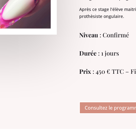
Après ce stage l’élève mait
prothèsiste ongulaire.
Niveau
: Confirmé
Durée
: 1 jours
Prix
: 450 € TTC – F
Consultez le progra